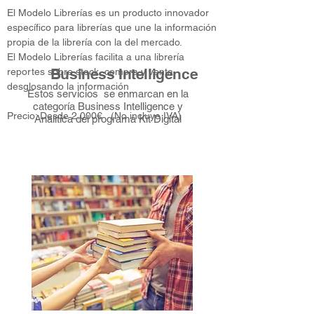
El Modelo Librerías es u​n producto innovador
específico para librerías que une la información
propia de la librería con la del mercado.
El Modelo Librerías facilita a una librería
Business Intelligence
reportes sobre stock, compra y venta,
desglosando la información
Estos servicios se enmarcan en la
categoría Business Intelligence y
Precio: Desde 2
.000€ (No incluye IVA)
Analítica del programa Kit Digital